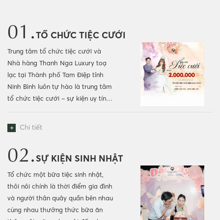
01.
TỔ CHỨC TIỆC CƯỚI
Trung tâm tổ chức tiệc cưới và
Nhà hàng Thanh Nga Luxury toạ
lạc tại Thành phố Tam Điệp tỉnh
Ninh Bình luôn tự hào là trung tâm
tổ chức tiệc cưới – sự kiện uy tín
bậc nhất tại Ninh...
+
Chi tiết
02.
SỰ KIỆN SINH NHẬT
Tổ chức một bữa tiệc sinh nhật,
thôi nôi chính là thời điểm gia đình
và người thân quây quần bên nhau
cùng nhau thưởng thức bữa ăn