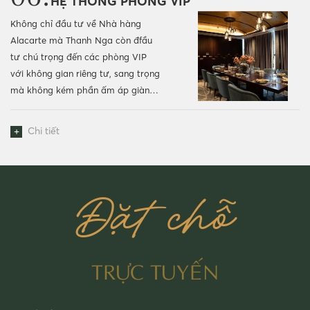
HỆ THỐNG PHÒNG VIP
Không chỉ đầu tư về Nhà hàng
Alacarte mà Thanh Nga còn đfầu
tư chú trọng đến các phòng VIP
với không gian riêng tư, sang trọng
mà không kém phần ấm áp giành
cho các buổi gặp mặt gia đình,
hội...
+
Chi tiết
Đặt chỗ
TRỰC TUYẾN