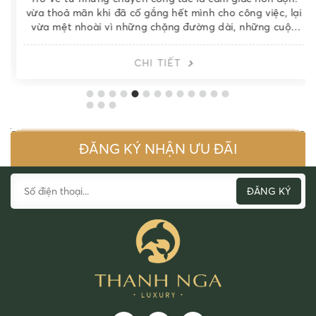
vừa thoả mãn khi đã cố gắng hết mình cho công việc, lại
vừa mệt nhoài vì những chặng đường dài, những cuộc
họp nối tiếp nhau....
CHI TIẾT
ĐĂNG KÝ NHẬN ƯU ĐÃI