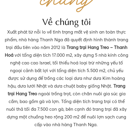
chung
Về chúng tôi
Xuất phát từ nỗi lo về tình trạng mất vệ sinh an toàn thực
phẩm, nhà hàng Thanh Nga đã quyết định hình thành trang
trại đầu tiên vào năm 2012 là
Trang trại Hang Treo – Thanh
Hoá
với tổng diện tích 17.000 m2, xây dựng 5 nhà kính công
nghệ cao cao Israel, tối thiểu hoá loại trừ những yếu tố
ngoại cảnh bất lợi với tổng diện tích 5.500 m2, chủ yếu
được sử dụng để trồng các loại dưa như dưa Kim hoàng
hậu, dưa lưới Nhật và dưa chuột baby giống Nhật.
Trang
trại Hang Treo
ngoài trồng trọt, còn chăn nuôi gia súc gia
cầm, bao gồm gà và lợn. Tổng diện tích trang trại có thể
nuôi thả tối đa 7.500 con gà, bên cạnh đó trang trại đã xây
dựng một chuồng heo rộng 200 m2 để nuôi lợn sạch cung
cấp vào nhà hàng Thanh Nga.