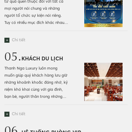
từ quá quen thuộc đối với tất cả
mọi người nói chung và những
người tổ chức sự kiện nói riêng.
Tuy có nhiều mục đích khác nhau
nhưng đa số các hội...
+
Chi tiết
05.
KHÁCH DU LỊCH
Thanh Nga Luxury luôn mong
muốn giúp quý khách hàng lưu giữ
những khoảnh khoắc đáng nhớ, kỷ
niệm khó khai cùng với gia đình,
bạn bè, người thân trong những
chuyến du lịch thư giãn cùng nhau.
+
Chi tiết
06.