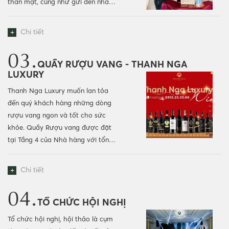
thân mật, cũng như gửi đến nhau
những lời chúc tốt đẹp...
+
Chi tiết
03.
QUẦY RƯỢU VANG - THANH NGA
LUXURY
Thanh Nga Luxury muốn lan tỏa
đến quý khách hàng những dòng
rượu vang ngon và tốt cho sức
khỏe. Quầy Rượu vang được đặt
tại Tầng 4 của Nhà hàng với tổng
hơn 3000 chai. Được nhập khẩu từ
9...
+
Chi tiết
04.
TỔ CHỨC HỘI NGHỊ
Tổ chức hội nghị, hội thảo là cụm